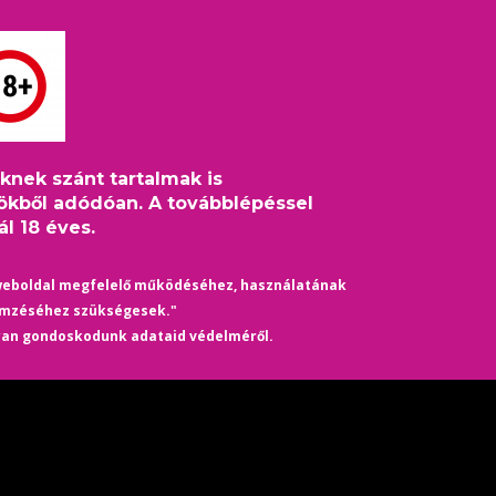
HASZNOS
REGISZTRÁCIÓ
BELÉPÉS
eknek szánt tartalmak is
i S01 (2002) - előzetes
ökből adódóan. A továbblépéssel
l 18 éves.
, 30 perc/rész, 2022
weboldal megfelelő működéséhez, használatának
emzéséhez szükségesek."
nt éri, amikor régóta meglévő pasija elköltözik tőle. Most kénytelen 
yan gondoskodunk adataid védelméről.