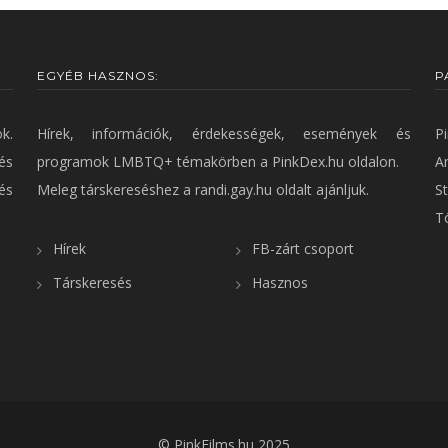
EGYÉB HASZNOS:
P
k.
Hírek, információk, érdekességek, események és
P
és
programok LMBTQ+ témakörben a
PinkDex.hu
oldalon.
A
és
Meleg társkereséshez a
randi.gay.hu
oldalt ajánljuk.
St
T
Hírek
FB-zárt csoport
Társkeresés
Hasznos
©
PinkFilms.hu
2025