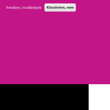
Rendben, továbblépek
Köszönöm, nem
szembenézni az újrakezdéssel és a randizással.