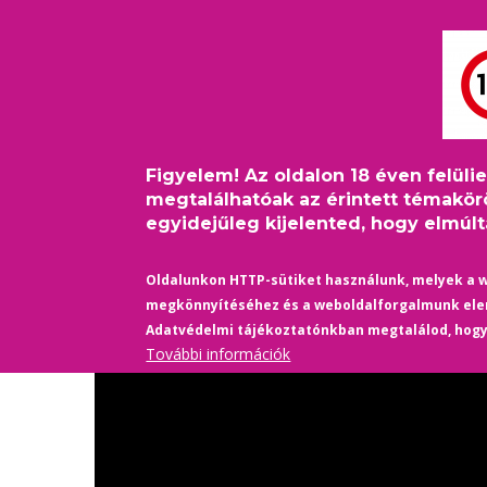
Ugrás
Bejelentkezés
USER
a
ACCOUNT
tartalomra
MAIN
MENU
HÍREK
ELŐZETESEK
NAVIGATION
Figyelem! Az oldalon 18 éven felüli
Uncoupled / Újra szingl
megtalálhatóak az érintett témakör
egyidejűleg kijelented, hogy elmúltá
12 August 2022
/
Comments
színes, feliratos, amerikai, romantikus, vígjáték sorozat
Oldalunkon HTTP-sütiket használunk, melyek a 
megkönnyítéséhez és a weboldalforgalmunk el
A 40-es éveiben járó New York-i ingatlanügynököt sokké
Adatvédelmi tájékoztatónkban megtalálod, hog
További információk