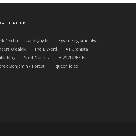
ARTNEREINK:
inkDex.hu
randi.gay.hu
Egy meleg srác olvas
nders Oldalak
The L Word
Az Uranista
íler blog
Spirit Színház
HIVSZURES.HU
örök Benjamin - Forest
queerlife.co