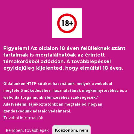
Ugrás
a
tartalomra
Figyelem! Az oldalon 18 éven felülieknek szánt
The Parenting /
tartalmak is megtalálhatóak az érintett
témakörökből adódóan. A továbblépéssel
Szülőtalálkozó (2025) -
egyidejűleg kijelented, hogy elmúltál 18 éves.
előzetes
Oldalunkon HTTP-sütiket használunk, melyek a weboldal
21 March 2025
/
Comments
megfelelő működéséhez, használatának megkönnyítéséhez és a
színes, szinkronos, amerikai, horror, vígjáték, 94 perc, 2025
weboldalforgalmunk elemzéséhez szükségesek."
Adatvédelmi tájékoztatónkban megtalálod, hogyan
gondoskodunk adataid védelméről.
Egy meleg pár, Rohan és Josh egy hétvégi kiruccanáson akarják
További információk
egymást bemutatni szüleiknek. A szülők között hamarosan
nézeteltérések alakulnak ki, ám kiderül, hogy ennél sokkal
Rendben, továbblépek
Köszönöm, nem