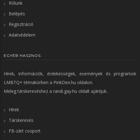
Rólunk
Belépés
Regisztráció
Adatvédelem
EGYÉB HASZNOS:
Hírek, információk, érdekességek, események és programok
LMBTQ+ témakörben a
PinkDex.hu
oldalon.
Meleg társkereséshez a
randi.gay.hu
oldalt ajánljuk.
Hírek
Társkeresés
FB-zárt csoport