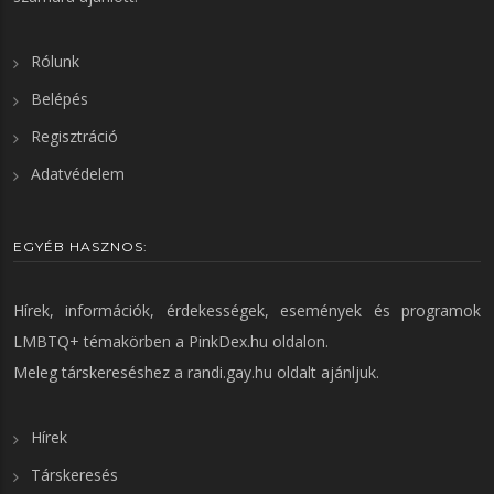
Rólunk
Belépés
Regisztráció
Adatvédelem
EGYÉB HASZNOS:
Hírek, információk, érdekességek, események és programok
LMBTQ+ témakörben a
PinkDex.hu
oldalon.
Meleg társkereséshez a
randi.gay.hu
oldalt ajánljuk.
Hírek
Társkeresés