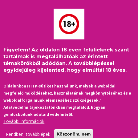
Ugrás
a
tartalomra
Figyelem! Az oldalon 18 éven felülieknek szánt
Shameless /
tartalmak is megtalálhatóak az érintett
témakörökből adódóan. A továbblépéssel
Szégyentelenek S05
egyidejűleg kijelented, hogy elmúltál 18 éves.
(2015) - előzetes
Oldalunkon HTTP-sütiket használunk, melyek a weboldal
12 April 2025
/
Comments
megfelelő működéséhez, használatának megkönnyítéséhez és a
színes, szinkronos/feliratos, amerikai, dráma, vígjáték, sorozat,
weboldalforgalmunk elemzéséhez szükségesek."
60 perc/rész, 2015
Adatvédelmi tájékoztatónkban megtalálod, hogyan
gondoskodunk adataid védelméről.
Az eredeti angol sorozat amerikai változata, melyben egy
További információk
munkás Chicago-i nagycsalád, Gallagherék szórakoztató
mindennapjait követhetjük figyelemmel. Az egészet ez jellemzi. A
Rendben, továbblépek
Köszönöm, nem