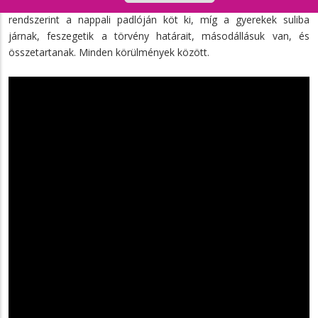
kínosan vicces és valós mindennapok. Az apuka alkoholista, aki
rendszerint a nappali padlóján köt ki, míg a gyerekek suliba
járnak, feszegetik a törvény határait, másodállásuk van, és
összetartanak. Minden körülmények között.