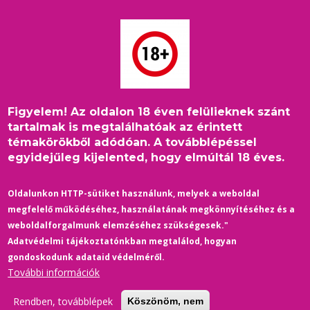
Ugrás
a
tartalomra
Figyelem! Az oldalon 18 éven felülieknek szánt
Donde Hubo Fuego / High
tartalmak is megtalálhatóak az érintett
témakörökből adódóan. A továbblépéssel
Heat / Magas hőfokon S01
egyidejűleg kijelented, hogy elmúltál 18 éves.
(2022) - előzetes
Oldalunkon HTTP-sütiket használunk, melyek a weboldal
5 April 2025
/
Comments
megfelelő működéséhez, használatának megkönnyítéséhez és a
színes, feliratos, mexikói, dráma, sorozat, 45 perc/rész, 2022
weboldalforgalmunk elemzéséhez szükségesek."
Adatvédelmi tájékoztatónkban megtalálod, hogyan
gondoskodunk adataid védelméről.
Mikor a bátyja megölésével kapcsolatos nyomok Ponchót egy
További információk
tűzoltósághoz vezetik, belép, hogy tovább nyomozzon. Végül
szerelemre, családra… és egy sorozatgyilkosra bukkan.
Rendben, továbblépek
Köszönöm, nem