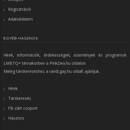
Regisztráció
Adatvédelem
EGYÉB HASZNOS:
Hírek, információk, érdekességek, események és programok
LMBTQ+ témakörben a
PinkDex.hu
oldalon.
Meleg társkereséshez a
randi.gay.hu
oldalt ajánljuk.
Hírek
Társkeresés
FB-zárt csoport
Hasznos