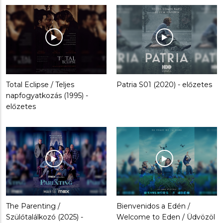
Total Eclipse / Teljes
Patria S01 (2020) - előzetes
napfogyatkozás (1995) -
előzetes
The Parenting /
Bienvenidos a Edén /
Szülőtalálkozó (2025) -
Welcome to Eden / Üdvözöl