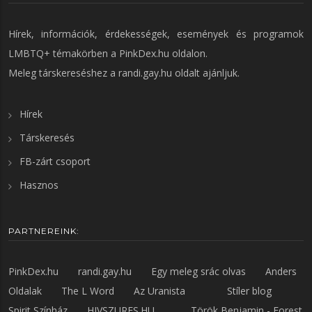
Hírek, információk, érdekességek, események és programok
LMBTQ+ témakörben a
PinkDex.hu
oldalon.
Meleg társkereséshez a
randi.gay.hu
oldalt ajánljuk.
Hírek
Társkeresés
FB-zárt csoport
Hasznos
PARTNEREINK:
PinkDex.hu
randi.gay.hu
Egy meleg srác olvas
Anders
Oldalak
The L Word
Az Uranista
Stíler blog
Spirit Színház
HIVSZURES.HU
Török Benjamin - Forest