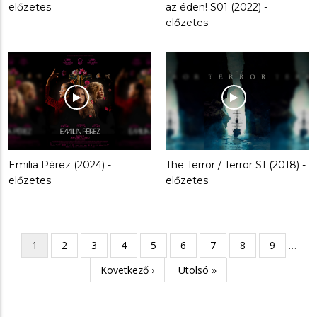
előzetes
az éden! S01 (2022) -
előzetes
Emilia Pérez (2024) -
The Terror / Terror S1 (2018) -
előzetes
előzetes
Oldalszámozás
Jelenlegi
1
Oldal
2
Oldal
3
Oldal
4
Oldal
5
Oldal
6
Oldal
7
Oldal
8
Oldal
9
…
oldal
Következő
Következő ›
Utolsó
Utolsó »
oldal
oldal