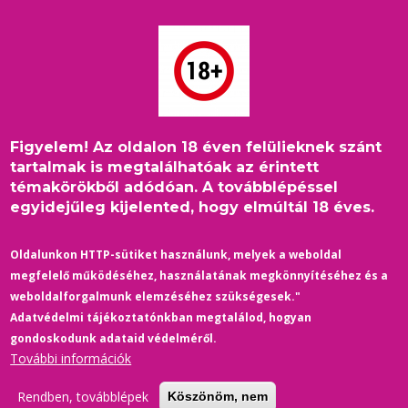
Ugrás
a
tartalomra
Figyelem! Az oldalon 18 éven felülieknek szánt
tartalmak is megtalálhatóak az érintett
témakörökből adódóan. A továbblépéssel
egyidejűleg kijelented, hogy elmúltál 18 éves.
Oldalunkon HTTP-sütiket használunk, melyek a weboldal
Chromophobia / Kromofóbia
Overcompensating / Túltolás
megfelelő működéséhez, használatának megkönnyítéséhez és a
(2005) - előzetes
S01 (2025) - előzetes
weboldalforgalmunk elemzéséhez szükségesek."
Adatvédelmi tájékoztatónkban megtalálod, hogyan
gondoskodunk adataid védelméről.
További információk
Rendben, továbblépek
Köszönöm, nem