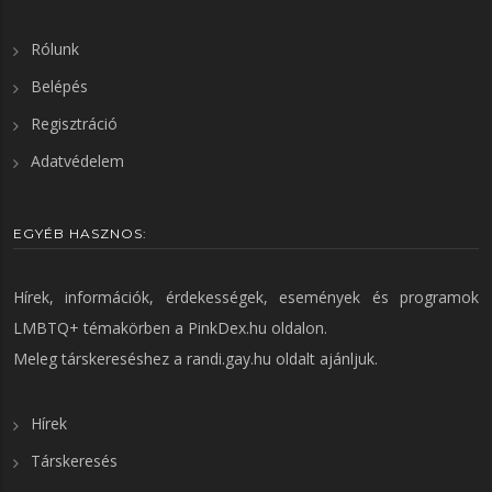
Rólunk
Belépés
Regisztráció
Adatvédelem
EGYÉB HASZNOS:
Hírek, információk, érdekességek, események és programok
LMBTQ+ témakörben a
PinkDex.hu
oldalon.
Meleg társkereséshez a
randi.gay.hu
oldalt ajánljuk.
Hírek
Társkeresés