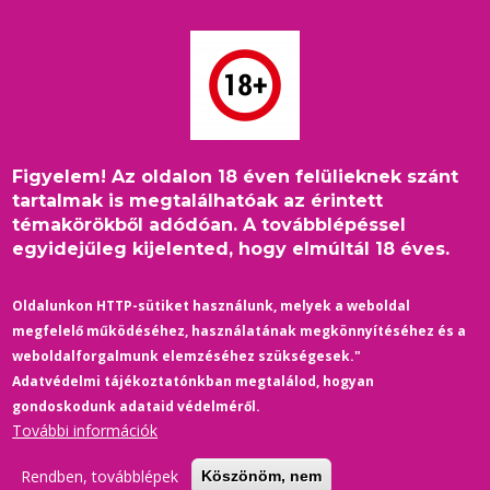
Ugrás
a
tartalomra
Figyelem! Az oldalon 18 éven felülieknek szánt
La Cage aux Folles 2 /
tartalmak is megtalálhatóak az érintett
témakörökből adódóan. A továbblépéssel
Őrült nők ketrece 2 -
egyidejűleg kijelented, hogy elmúltál 18 éves.
Kémek a lokálban (1980) -
előzetes
Oldalunkon HTTP-sütiket használunk, melyek a weboldal
megfelelő működéséhez, használatának megkönnyítéséhez és a
29 March 2024
/
Comments
weboldalforgalmunk elemzéséhez szükségesek."
Adatvédelmi tájékoztatónkban megtalálod, hogyan
színes, szinkronos, francia, olasz, vígjáték, 101 perc, 1980
gondoskodunk adataid védelméről.
További információk
Az Őrült nők ketrecében megismert Renato és Albin újabb
kalamajkába keverednek. A lavinát ezúttal az indítja el, hogy
Rendben, továbblépek
Köszönöm, nem
Renato a mulató új műsorában egy fiatal lánynak akarja adni