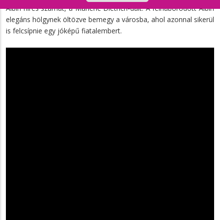
Albin híres számát, a Marlene Dietrich-dalt. A felháborodott Albin
elegáns hölgynek öltözve bemegy a városba, ahol azonnal sikerül
is felcsípnie egy jóképű fiatalembert.